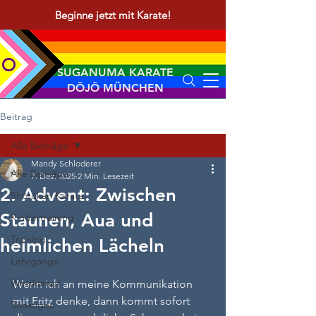
Beginne jetzt mit Karate!
SUGANUMA KARATE
DŌJŌ MÜNCHEN
Beitrag
Alle Beiträge
Mandy Schloderer
Alle Beiträge
7. Dez. 2025
2 Min. Lesezeit
2. Advent: Zwischen
Shōtōkan Karate
Staunen, Aua und
Kindertraining
Training
heimlichen Lächeln
Lehrgänge
Wettkampf
Wenn ich an meine Kommunikation 
mit 
Fritz
 denke, dann kommt sofort 
Sonstiges