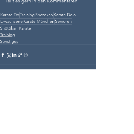
Teilt es gern in den Kommentaren.
Karate Dō
Training
Shōtōkan
Karate Dōjō
Erwachsene
Karate München
Senioren
Shōtōkan Karate
Training
Sonstiges
Alle ansehen
Ähnliche Beiträge