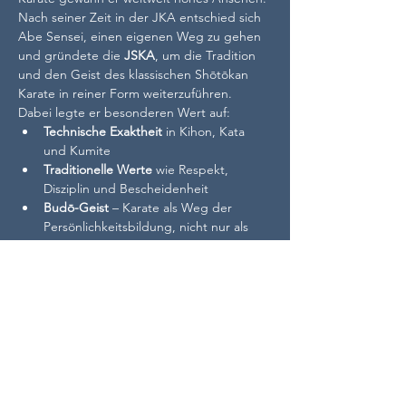
Nach seiner Zeit in der JKA entschied sich 
Abe Sensei, einen eigenen Weg zu gehen 
und gründete die 
JSKA
, um die Tradition 
und den Geist des klassischen Shōtōkan 
Karate in reiner Form weiterzuführen. 
Dabei legte er besonderen Wert auf:
Technische Exaktheit
 in Kihon, Kata 
und Kumite
Traditionelle Werte
 wie Respekt, 
Disziplin und Bescheidenheit
Budō-Geist
 – Karate als Weg der 
Persönlichkeitsbildung, nicht nur als 
Sport
Die JSKA etablierte sich schnell 
international. Lehrgänge, Meisterschaften 
und Trainerseminare wurden weltweit 
abgehalten, wobei Abe Sensei stets 
großen Wert darauf legte, Schüler 
individuell zu fördern und den 
ursprünglichen Charakter des Karate zu 
bewahren.