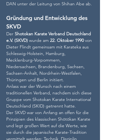
DAN unter der Leitung von Shihan Abe ab.
Gründung und Entwicklung des 
SKVD
Der 
Shotokan Karate Verband Deutschland 
e.V. (SKVD)
 wurde am 
22. Oktober 1990
 von 
Dieter Flindt gemeinsam mit Karateka aus 
Schleswig-Holstein, Hamburg, 
Mecklenburg-Vorpommern, 
Niedersachsen, Brandenburg, Sachsen, 
Sachsen-Anhalt, Nordrhein-Westfalen, 
Thüringen und Berlin initiiert.
Anlass war der Wunsch nach einem 
traditionellen Verband, nachdem sich diese 
Gruppe vom Shotokan Karate International 
Deutschland (SKID) getrennt hatte.
Der SKVD war von Anfang an offen für die 
Prinzipien des klassischen Shōtōkan Karate 
und legt großen Wert auf die Werte, wie 
sie durch die japanische Karate-Tradition 
vermittelt werden: Technik, Disziplin, 