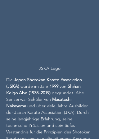
JSKA Logo
Die 
Japan Shotokan Karate Association 
(JSKA)
 wurde im Jahr 
1999
 von 
Shihan 
Keigo Abe (1938–2019)
 gegründet. Abe 
Sensei war Schüler von 
Masatoshi 
Nakayama
 und über viele Jahre Ausbilder 
der Japan Karate Association (JKA). Durch 
seine langjährige Erfahrung, seine 
technische Präzision und sein tiefes 
Verständnis für die Prinzipien des Shōtōkan 
Karate gewann er weltweit hohes Ansehen.