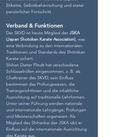
Etikette, Selbstbeherrschung und steter 
persönlicher Fortschritt.
Verband & Funktionen
Der SKVD ist heute Mitglied der 
JSKA 
(Japan Shotokan Karate Association)
, was 
eine Verbindung zu den internationalen 
Traditionen und Standards des Shōtōkan 
Karate sichert.
Shihan Dieter Flindt hat verschiedene 
Schlüsselrollen eingenommen, z. B. als 
Cheftrainer des SKVD; sein Einfluss 
bestimmen das Prüfungswesen, die 
Trainingsrichtlinien und die inhaltliche 
Ausrichtung auf traditionelle Lehrformen.
Unter seiner Führung werden nationale 
und internationale Lehrgänge, Prüfungen 
und Meisterschaften organisiert. Als 
Mitglied des Shihankai der JSKA übt er 
Einfluss auf die internationale Ausrichtung 
des Karate aus.