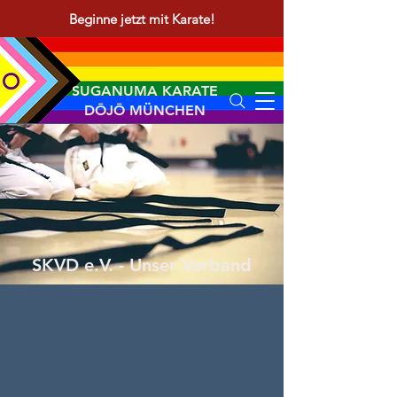
Beginne jetzt mit Karate!
SUGANUMA KARATE
DŌJŌ MÜNCHEN
SKVD e.V. - Unser Verband