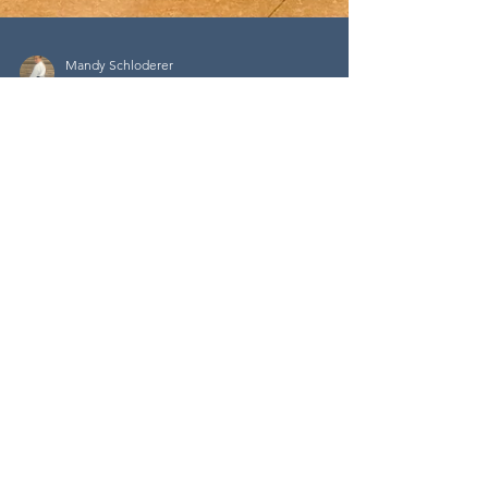
Mandy Schloderer
27. Sept. 2025
2 Min. Lesezeit
Multikulti und Diversity? Das
gibt es bei uns nicht. Bei uns
gibt es Menschen.
Unser Karate Dojo – Ein Ort für Menschen, nicht