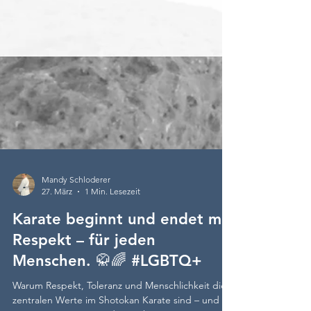
Mandy Schloderer
27. März
1 Min. Lesezeit
Karate beginnt und endet mit
Respekt – für jeden
Menschen. 🥋🌈 #LGBTQ+