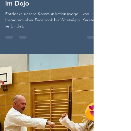
Mandy Schloderer
3. Okt. 2025
2 Min. Lesezeit
Karate ist mehr als Training –
unsere Kommunikationswege
im Dojo
Entdecke unsere Kommunikationswege – von
Instagram über Facebook bis WhatsApp. Karate
verbindet.