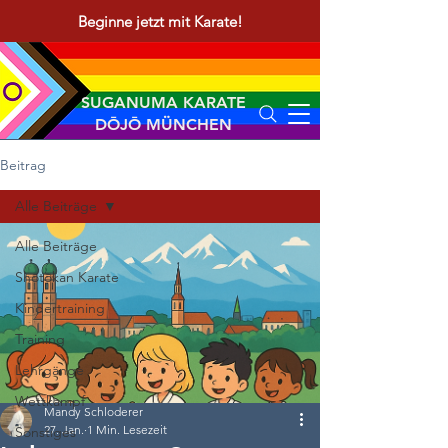
Beginne jetzt mit Karate!
SUGANUMA KARATE
DŌJŌ MÜNCHEN
Beitrag
Alle Beiträge
Alle Beiträge
Shōtōkan Karate
Kindertraining
Training
Lehrgänge
Wettkampf
Mandy Schloderer
27. Jan.
1 Min. Lesezeit
Sonstiges