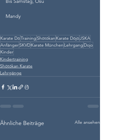
Bis Samstag, Osu
Mandy 
Karate Dō
Training
Shōtōkan
Karate Dōjō
JSKA
Anfänger
SKVD
Karate München
Lehrgang
Dojo
Kinder
Kindertraining
Shōtōkan Karate
Lehrgänge
Alle ansehen
Ähnliche Beiträge