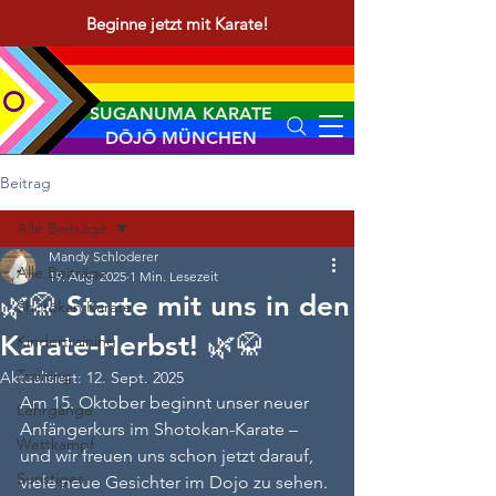
Beginne jetzt mit Karate!
SUGANUMA KARATE
DŌJŌ MÜNCHEN
Beitrag
Alle Beiträge
Mandy Schloderer
Alle Beiträge
19. Aug. 2025
1 Min. Lesezeit
🌿🥋 Starte mit uns in den
Shōtōkan Karate
Karate-Herbst! 🌿🥋
Kindertraining
Training
Aktualisiert:
12. Sept. 2025
Am 15. Oktober beginnt unser neuer 
Lehrgänge
Anfängerkurs im Shotokan-Karate – 
Wettkampf
und wir freuen uns schon jetzt darauf, 
Sonstiges
viele neue Gesichter im Dojo zu sehen.