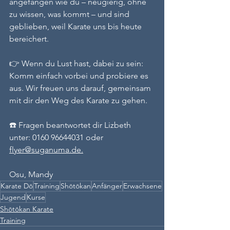
angefangen wie du – neugierig, ohne 
zu wissen, was kommt – und sind 
geblieben, weil Karate uns bis heute 
bereichert.
👉 Wenn du Lust hast, dabei zu sein: 
Komm einfach vorbei und probiere es 
aus. Wir freuen uns darauf, gemeinsam 
mit dir den Weg des Karate zu gehen.
☎️ Fragen beantwortet dir Lizbeth 
unter: 0160 96644031 oder 
flyer@suganuma.de
.
Osu, Mandy
Karate Dō
Training
Shōtōkan
Anfänger
Erwachsene
Jugend
Kurse
Shōtōkan Karate
Training