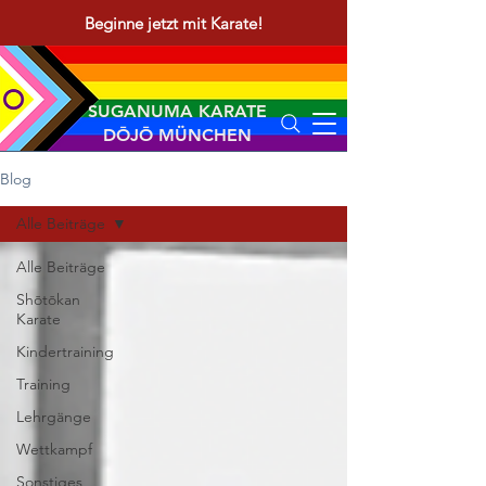
Beginne jetzt mit Karate!
SUGANUMA KARATE
DŌJŌ MÜNCHEN
Blog
Alle Beiträge
Alle Beiträge
Shōtōkan
Karate
Kindertraining
Training
Lehrgänge
Wettkampf
Sonstiges