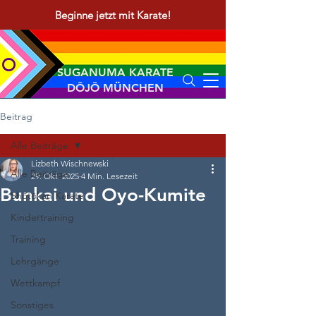
Beginne jetzt mit Karate!
SUGANUMA KARATE
DŌJŌ MÜNCHEN
Beitrag
Alle Beiträge
Lizbeth Wischnewski
Alle Beiträge
29. Okt. 2025
4 Min. Lesezeit
Bunkai und Oyo-Kumite
Shōtōkan Karate
Kindertraining
Training
Lehrgänge
Wettkampf
Sonstiges