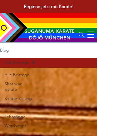
Beginne jetzt mit Karate!
SUGANUMA KARATE
DŌJŌ MÜNCHEN
Blog
Alle Beiträge
Alle Beiträge
Shōtōkan
Karate
Kindertraining
Training
Lehrgänge
Wettkampf
Sonstiges