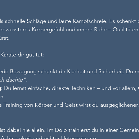
als schnelle Schläge und laute Kampfschreie. Es schenkt d
 bewussteres Körpergefühl und innere Ruhe – Qualitäten, 
rst.
arate dir gut tut:
Jede Bewegung schenkt dir Klarheit und Sicherheit. Du me
ich dachte“.
g
: Du lernst einfache, direkte Techniken – und vor allem,
en.
s Training von Körper und Geist wirst du ausgeglichener,
t dabei nie allein. Im Dojo trainierst du in einer Gemein
, Achtsamkeit und echter Unterstützung.