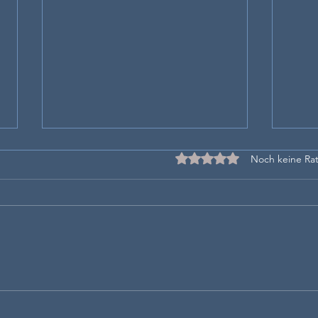
Mit 0 von 5 Sternen bewe
Noch keine Rat
Karate für alle – einfach und
Shot
preiswert starten
Schl
Fitn