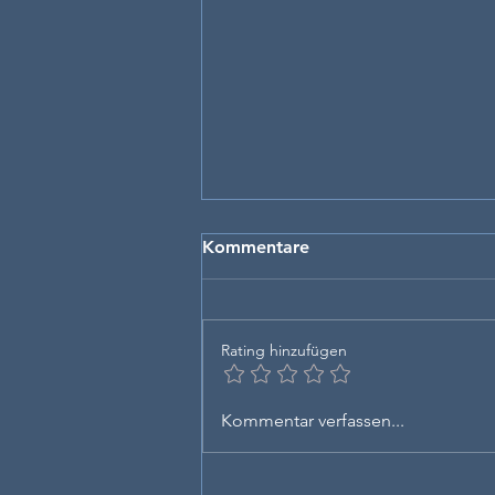
Kommentare
Rating hinzufügen
Hör auf zu zögern. Fang an.
Kommentar verfassen...
Jetzt.