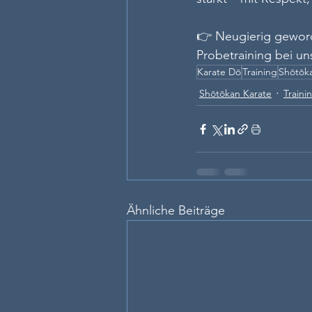
👉 Neugierig geword
Probetraining bei un
Karate Dō
Training
Shōtōk
Shōtōkan Karate
Traini
Ähnliche Beiträge