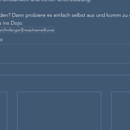
en? Dann probiere es einfach selbst aus und komm zu 
s ins Dojo.
an
Anfänger
Erwachsene
Kurse
ng