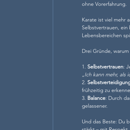
ohne Vorerfahrung.
Karate ist viel mehr 
Selbstvertrauen, ein
Lebensbereichen spü
Drei Gründe, warum K
1. 
Selbstvertrauen
: 
„
Ich kann mehr, als 
2. 
Selbstverteidigun
frühzeitig zu erkenn
3. 
Balance
: Durch da
gelassener.
Und das Beste: Du bis
stärkt – mit Respekt