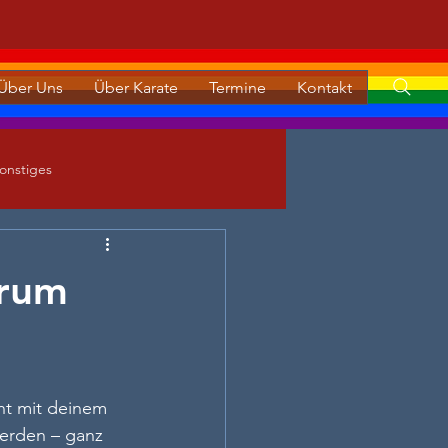
Über Uns
Über Karate
Termine
Kontakt
onstiges
arum
nt mit deinem 
werden – ganz 