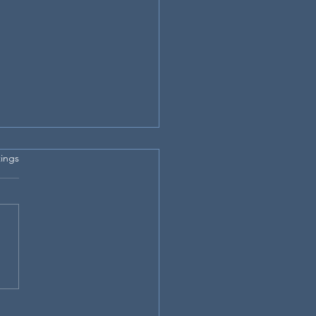
rtet.
ings
okan-Karate - Dein
üssel zu lebenslanger
ess und Beweglichkeit