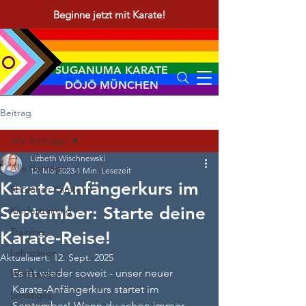
Beginne jetzt mit Karate!
SUGANUMA KARATE
DŌJŌ MÜNCHEN
Beitrag
Alle Beiträge
Lizbeth Wischnewski
Alle Beiträge
12. Mai 2023
1 Min. Lesezeit
Karate-Anfängerkurs im
Shōtōkan Karate
September: Starte deine
Kindertraining
Training
Karate-Reise!
Lehrgänge
Aktualisiert:
12. Sept. 2025
Es ist wieder soweit - unser neuer 
Wettkampf
Karate-Anfängerkurs startet im 
Sonstiges
September! Wenn du schon immer 