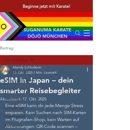
Beginne jetzt mit Karate!
SUGANUMA KARATE
DŌJŌ MÜNCHEN
Beitrag
Alle Beiträge
Mandy Schloderer
Alle Beiträge
13. Okt. 2025
1 Min. Lesezeit
eSIM in Japan – dein
Shōtōkan Karate
smarter Reisebegleiter
Kindertraining
Training
Aktualisiert:
17. Okt. 2025
Eine eSIM kann dir jede Menge Stress 
Lehrgänge
ersparen. Kein Suchen nach SIM-Karten 
Wettkampf
im Flughafen-Shop, kein Warten auf 
Sonstiges
Aktivierungen: QR-Code scannen – 