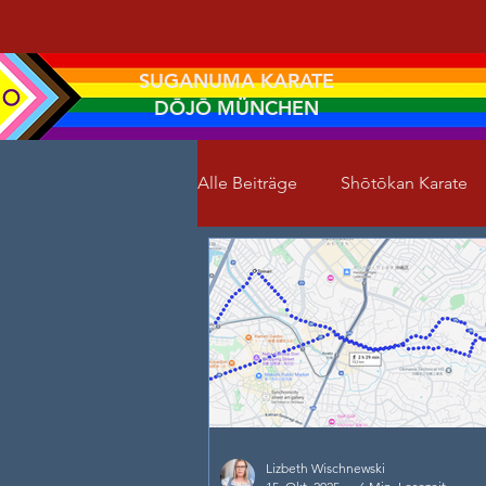
SUGANUMA KARATE
DŌJŌ MÜNCHEN
Alle Beiträge
Shōtōkan Karate
Lizbeth Wischnewski