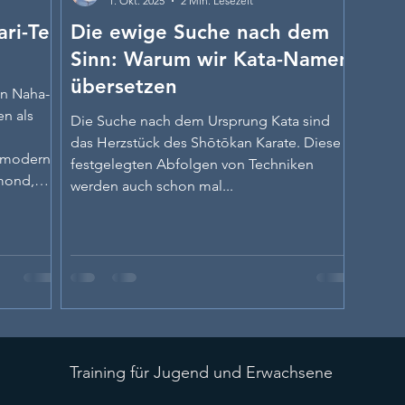
1. Okt. 2025
2 Min. Lesezeit
ri-Te:
Die ewige Suche nach dem
Sinn: Warum wir Kata-Namen
übersetzen
in Naha-
en als
Die Suche nach dem Ursprung Kata sind
das Herzstück des Shōtōkan Karate. Diese
, moderne
festgelegten Abfolgen von Techniken
mond,
werden auch schon mal...
zeigen:
s
Training für Jugend und Erwachsene