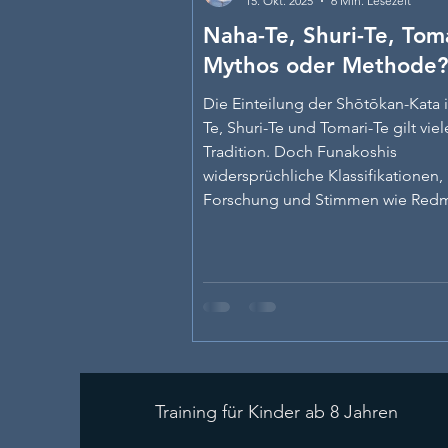
15. Okt. 2025
6 Min. Lesezeit
Naha-Te, Shuri-Te, Toma
Mythos oder Methode?
Die Einteilung der Shōtōkan-Kata 
Te, Shuri-Te und Tomari-Te gilt viel
Tradition. Doch Funakoshis
widersprüchliche Klassifikationen
Forschung und Stimmen wie Red
McCarthy, Wittwer und Abernethy 
Die Dreiteilung ist mehr Mythos al
Methode.
Training für Kinder ab 8 Jahren