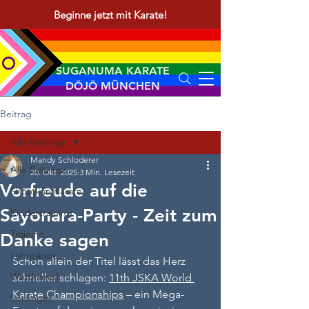
Beginne jetzt mit Karate!
SUGANUMA KARATE
DŌJŌ MÜNCHEN
Beitrag
Alle Beiträge
Mandy Schloderer
Alle Beiträge
20. Okt. 2025
3 Min. Lesezeit
Vorfreude auf die
Shōtōkan Karate
Sayonara-Party - Zeit zum
Kindertraining
Training
Danke sagen
Lehrgänge
Schon allein der Titel lässt das Herz 
Wettkampf
schneller schlagen: 
11th JSKA World 
Karate Championships
 – ein Mega-
Sonstiges