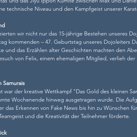
tas und das Jiyu Ippon Kumite zwischen Max und Daniel
ohe technische Niveau und den Kampfgeist unserer Karat
nd
erten wir nicht nur das 15-jährige Bestehen unseres Do
ag kommenden – 47. Geburtstag unseres Dojoleiters Dani
ke und das Erzählen alter Geschichten machten den Ab
esuch von Felix, einem ehemaligen Mitglied, verlieh der 
n Samurais
ht war der kreative Wettkampf "Das Gold des kleinen Sam
amte Wochenende hinweg ausgetragen wurde. Die Aufg
r das Erkennen von Fake News bis hin zu Wünschen für 
eamgeist und die Kreativität der Teilnehmer förderte.
ick