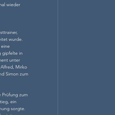
mal wieder 
ttrainer, 
itet wurde. 
 eine 
gipfelte in 
ent unter 
 Alfred, Mirko 
und Simon zum 
e Prüfung zum 
eg, ein 
nung sorgte. 