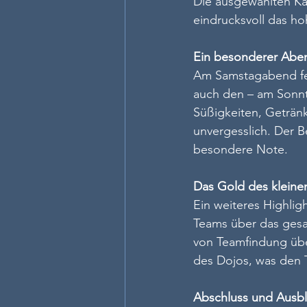
Die ausgewählten Ka
eindrucksvoll das h
Ein besonderer Abe
Am Samstagabend fei
auch den – am Sonnt
Süßigkeiten, Geträn
unvergesslich. Der B
besondere Note.
Das Gold des kleine
Ein weiteres Highlig
Teams über das ges
von Teamfindung übe
des Dojos, was den T
Abschluss und Ausbl