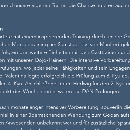
ährend unsere eigenen Trainer die Chance nutzten auch 
mm
rtete mit einem inspirierenden Training durch unsere Gas
rühen Morgentraining am Samstag, das von Manfred gele
olgten drei weitere Einheiten mit den Gasttrainern und
n mit unseren Dojo-Trainern. Die intensive Vorbereitung 
üfungen, wo jeder seine Fähigkeiten und sein Engagem
. Valentina legte erfolgreich die Prüfung zum 8. Kyu ab.
den 4. Kyu. Anschließend traten Hedwig für den 2. Kyu 
epunkt des Wochenendes waren die DAN-Prüfungen.
nach monatelanger intensiver Vorbereitung, souverän di
iel in einer überraschenden Wendung zum Godan aufsti
len Anwesenden unbekannt war und für zusätzliche Span