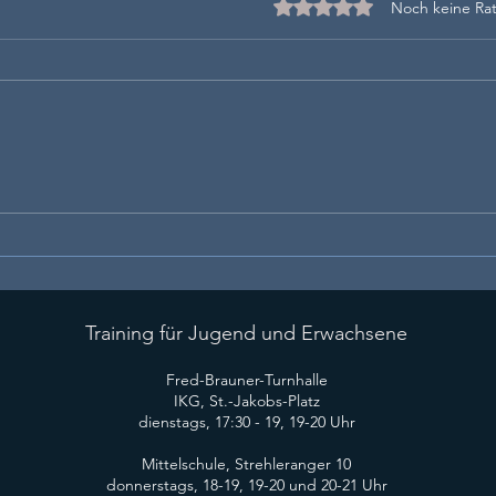
Mit 0 von 5 Sternen bewe
Noch keine Rat
Unser Dojo: Ein Ort zum
Kara
Wachsen, Ankommen und
– Wa
Wohlfühlen
Zeit
Training für Jugend und Erwachsene
​Fred-Brauner-Turnhalle
IKG, St.-Jakobs-Platz
​dienstags, 17:30 - 19, 19-20 Uhr
Mittelschule, Strehleranger 10
donnerstags, 18-19, 19-20 und 20-21 Uhr