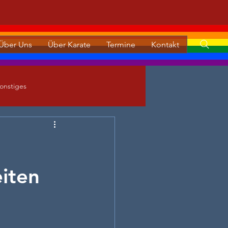
Über Uns
Über Karate
Termine
Kontakt
onstiges
eiten