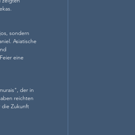
 zeigten 
ekas.
jos, sondern 
el. Asiatische 
end 
Feier eine 
urais", der in 
aben reichten 
die Zukunft 