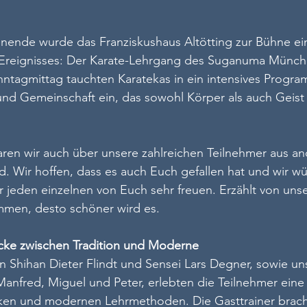
nde wurde das Franziskushaus Altötting zur Bühne ei
Ereignisses: Der Karate-Lehrgang des Suganuma Münch
ntagmittag tauchten Karatekas in ein intensives Progra
und Gemeinschaft ein, das sowohl Körper als auch Geist
aren wir auch über unsere zahlreichen Teilnehmer aus a
. Wir hoffen, dass es auch Euch gefallen hat und wir w
r jeden einzelnen von Euch sehr freuen. Erzählt von un
men, desto schöner wird es.
ücke zwischen Tradition und Moderne
n Shihan Dieter Flindt und Sensei Lars Degner, sowie u
Manfred, Miguel und Peter, erlebten die Teilnehmer ein
iken und modernen Lehrmethoden. Die Gasttrainer bracht