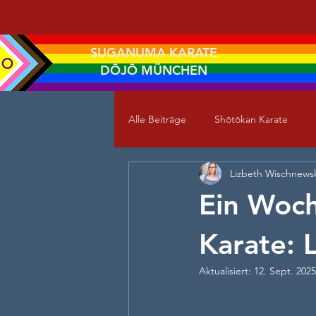
SUGANUMA KARATE
DŌJŌ MÜNCHEN
Alle Beiträge
Shōtōkan Karate
Lizbeth Wischnews
Ein Woc
Karate: 
Aktualisiert:
12. Sept. 2025