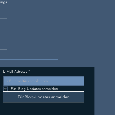
rtet.
ings
te lernen in jedem Alter
rum der beste
punkt genau jetzt ist.
E-Mail-Adresse
*
Für  Blog-Updates anmelden
Für Blog-Updates anmelden