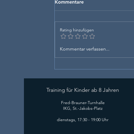
Kommentare
Rating hinzufügen
Karate gegen Stress: Warum
Kommentar verfassen...
dein Kopf im Dojo endlich
Ruhe findet
Training für Kinder ab 8 Jahren
​Fred-Brauner-Turnhalle
IKG, St.-Jakobs-Platz
dienstags, 17:30 - 19:00 Uhr