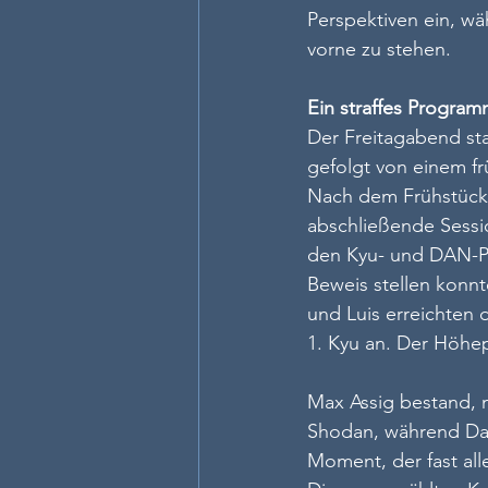
Perspektiven ein, w
vorne zu stehen.
Ein straffes Progra
Der Freitagabend sta
gefolgt von einem f
Nach dem Frühstück f
abschließende Sessio
den Kyu- und DAN-Pr
Beweis stellen konnte
und Luis erreichten 
1. Kyu an. Der Höh
Max Assig bestand, 
Shodan, während Dan
Moment, der fast al