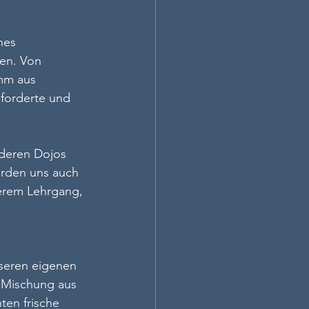
nes 
en. Von 
mm aus 
 forderte und 
nderen Dojos 
ürden uns auch 
serem Lehrgang, 
nseren eigenen 
e Mischung aus 
en frische 