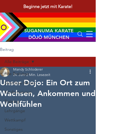
Beginne jetzt mit Karate!
SUGANUMA KARATE
DŌJŌ MÜNCHEN
Beitrag
Alle Beiträge
Mandy Schloderer
Alle Beiträge
24. Juni
2 Min. Lesezeit
Unser Dojo: Ein Ort zum
Shōtōkan Karate
Wachsen, Ankommen und
Kindertraining
Training
Wohlfühlen
Lehrgänge
Wettkampf
Sonstiges