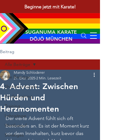
Beginne jetzt mit Karate!
SUGANUMA KARATE
DŌJŌ MÜNCHEN
Beitrag
Alle Beiträge
Mandy Schloderer
Alle Beiträge
21. Dez. 2025
2 Min. Lesezeit
4. Advent: Zwischen
Shōtōkan Karate
Hürden und
Kindertraining
Training
Herzmomenten
Lehrgänge
Der vierte Advent fühlt sich oft 
Wettkampf
besonders an. Es ist der Moment kurz 
vor dem Innehalten, kurz bevor das 
Sonstiges