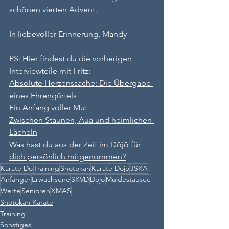
schönen vierten Advent.
In liebevoller Erinnerung, Mandy
PS: Hier findest du die vorherigen 
Interviewteile mit Fritz:
Absolute Herzenssache: Die Übergabe 
eines Ehrengürtels
Ein Anfang voller Mut
Zwischen Staunen, Aua und heimlichen 
Lächeln
Was hast du aus der Zeit im Dōjō für 
dich persönlich mitgenommen?
Karate Dō
Training
Shōtōkan
Karate Dōjō
JSKA
Anfänger
Erwachsene
SKVD
Dojo
Muldestausee
Werte
Senioren
XMAS
Shōtōkan Karate
Training
Sonstiges